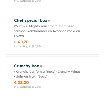
incl. statiegeld (€ 0,00)
Chef special box
25 stuks. Mighty mushroom, flambéed
salmon, komkommer en Avocado maki en
Gyoza
€ 40,70
incl. statiegeld (€ 0,00)
Crunchy box
- Crunchy California (8pcs)- Crunchy Wings
- Salmon Maki (6pcs)
€ 22,00
incl. statiegeld (€ 0,00)