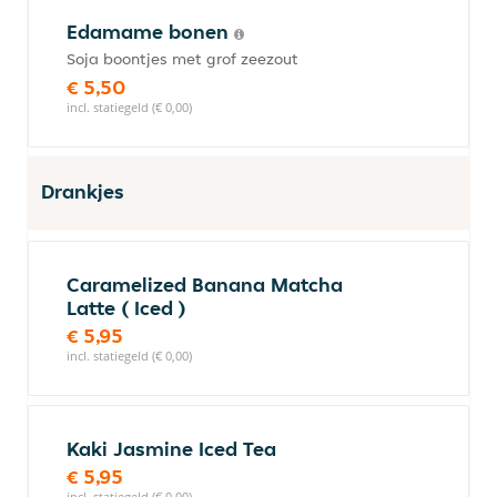
Edamame bonen
Soja boontjes met grof zeezout
€ 5,50
incl. statiegeld (€ 0,00)
Drankjes
Caramelized Banana Matcha
Latte ( Iced )
€ 5,95
incl. statiegeld (€ 0,00)
Kaki Jasmine Iced Tea
€ 5,95
incl. statiegeld (€ 0,00)