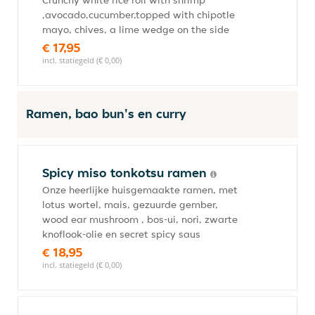
Crunchy white rice roll with shrimp
,avocado,cucumber,topped with chipotle
mayo, chives, a lime wedge on the side
€ 17,95
incl. statiegeld (€ 0,00)
Ramen, bao bun's en curry
Spicy miso tonkotsu ramen
Onze heerlijke huisgemaakte ramen, met
lotus wortel, mais, gezuurde gember,
wood ear mushroom , bos-ui, nori, zwarte
knoflook-olie en secret spicy saus
€ 18,95
incl. statiegeld (€ 0,00)