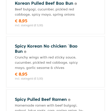
Korean Pulled Beef Bao Bun
Beef bulgogi, cucumber, pickled red
cabbage, spicy mayo, spring onions
€ 8,95
incl. statiegeld (€ 0,00)
Spicy Korean No chicken `Bao
Bun
Crunchy wings with red sticky sauce,
cucumber, pickled red cabbage, spicy
mayo, garlic sesame & chives
€ 8,95
incl. statiegeld (€ 0,00)
Spicy Pulled Beef Ramen
Homemade ramen with beef bulgogi,
paksoi, lotus roots, corn, spring onion, la-