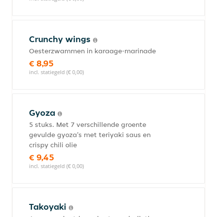
Crunchy wings
Oesterzwammen in karaage-marinade
€ 8,95
incl. statiegeld (€ 0,00)
Gyoza
5 stuks. Met 7 verschillende groente
gevulde gyoza's met teriyaki saus en
crispy chili olie
€ 9,45
incl. statiegeld (€ 0,00)
Takoyaki