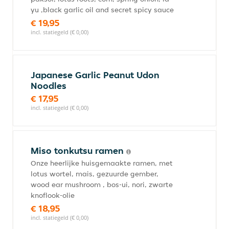
yu ,black garlic oil and secret spicy sauce
€ 19,95
incl. statiegeld (€ 0,00)
Japanese Garlic Peanut Udon
Noodles
€ 17,95
incl. statiegeld (€ 0,00)
Miso tonkutsu ramen
Onze heerlijke huisgemaakte ramen, met
lotus wortel, mais, gezuurde gember,
wood ear mushroom , bos-ui, nori, zwarte
knoflook-olie
€ 18,95
incl. statiegeld (€ 0,00)