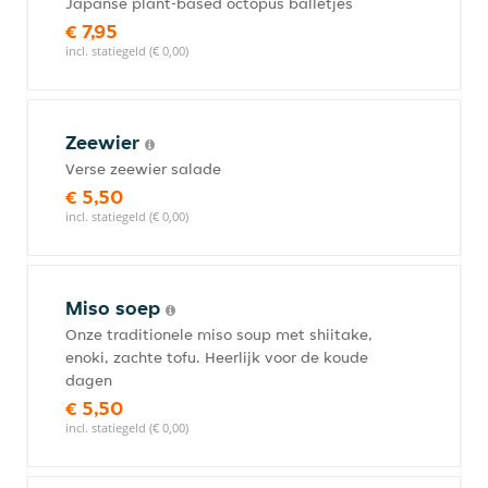
Japanse plant-based octopus balletjes
€ 7,95
incl. statiegeld (€ 0,00)
Zeewier
Verse zeewier salade
€ 5,50
incl. statiegeld (€ 0,00)
Miso soep
Onze traditionele miso soup met shiitake,
enoki, zachte tofu. Heerlijk voor de koude
dagen
€ 5,50
incl. statiegeld (€ 0,00)