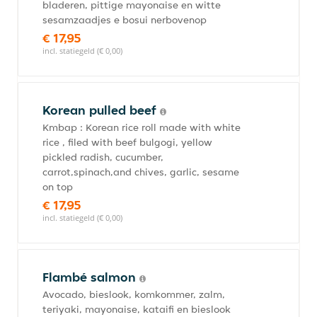
bladeren, pittige mayonaise en witte
sesamzaadjes e bosui nerbovenop
€ 17,95
incl. statiegeld (€ 0,00)
Korean pulled beef
Kmbap : Korean rice roll made with white
rice , filed with beef bulgogi, yellow
pickled radish, cucumber,
carrot,spinach,and chives, garlic, sesame
on top
€ 17,95
incl. statiegeld (€ 0,00)
Flambé salmon
Avocado, bieslook, komkommer, zalm,
teriyaki, mayonaise, kataifi en bieslook