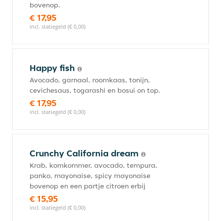
bovenop.
€ 17,95
incl. statiegeld (€ 0,00)
Happy fish
Avocado, garnaal, roomkaas, tonijn,
cevichesaus, togarashi en bosui on top.
€ 17,95
incl. statiegeld (€ 0,00)
Crunchy California dream
Krab, komkommer, avocado, tempura,
panko, mayonaise, spicy mayonaise
bovenop en een partje citroen erbij
€ 15,95
incl. statiegeld (€ 0,00)