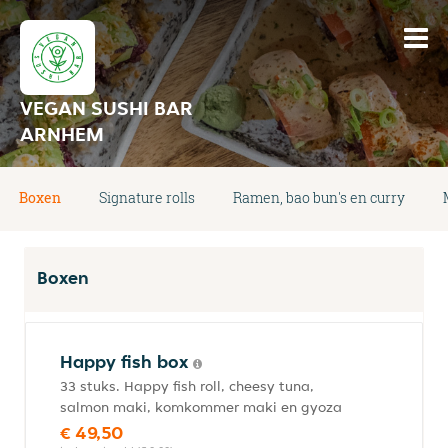
VEGAN SUSHI BAR
ARNHEM
Boxen
Signature rolls
Ramen, bao bun's en curry
Boxen
Happy fish box
33 stuks. Happy fish roll, cheesy tuna,
salmon maki, komkommer maki en gyoza
€ 49,50