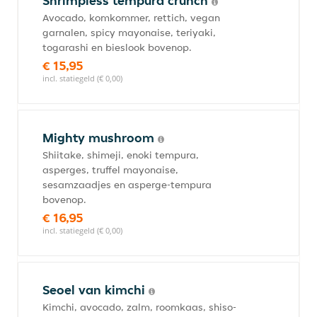
Shrimpless tempura crunch
Avocado, komkommer, rettich, vegan
garnalen, spicy mayonaise, teriyaki,
togarashi en bieslook bovenop.
€ 15,95
incl. statiegeld (€ 0,00)
Mighty mushroom
Shiitake, shimeji, enoki tempura,
asperges, truffel mayonaise,
sesamzaadjes en asperge-tempura
bovenop.
€ 16,95
incl. statiegeld (€ 0,00)
Seoel van kimchi
Kimchi, avocado, zalm, roomkaas, shiso-